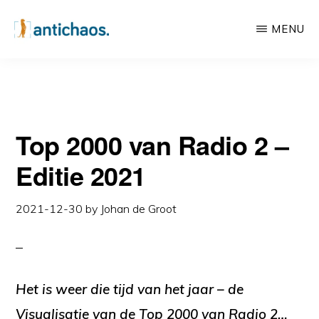
Skip
Skip
MENU
to
to
main
primary
ANTICHAOS
Data
content
sidebar
Visualisation,
Tableau
Top 2000 van Radio 2 –
&
Data
Editie 2021
Services
2021-12-30
by
Johan de Groot
Het is weer die tijd van het jaar – de
Visualisatie van de Top 2000 van Radio 2…