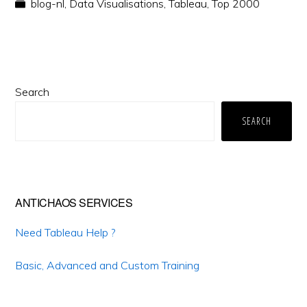
blog-nl
,
Data Visualisations
,
Tableau
,
Top 2000
Primary
Search
Sidebar
SEARCH
ANTICHAOS SERVICES
Need Tableau Help ?
Basic, Advanced and Custom Training